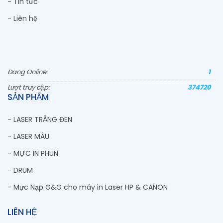
- Tin tức
- Liên hệ
Đang Online:
1
Lượt truy cập:
374720
SẢN PHẨM
- LASER TRẮNG ĐEN
- LASER MÀU
- MỰC IN PHUN
- DRUM
- Mực Nạp G&G cho máy in Laser HP & CANON
LIÊN HỆ