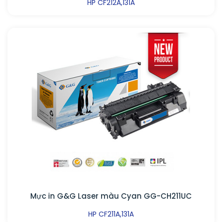
HP CF212A,131A
Mực in G&G Laser màu Cyan GG-CH211UC
HP CF211A,131A