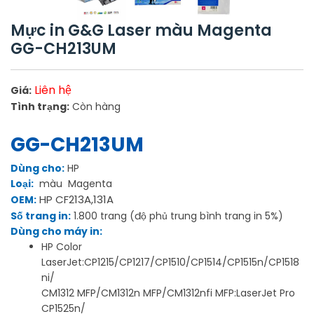
Mực in G&G Laser màu Magenta
GG-CH213UM
Liên hệ
Giá:
Tình trạng:
Còn hàng
GG-CH213UM
Dùng cho:
HP
Loại:
màu Magenta
HP CF213A,131A
OEM:
Số trang in:
1.800 trang (độ phủ trung bình trang in 5%)
Dùng cho máy in:
HP Color
LaserJet:CP1215/CP1217/CP1510/CP1514/CP1515n/CP1518
ni/
CM1312 MFP/CM1312n MFP/CM1312nfi MFP:LaserJet Pro
CP1525n/