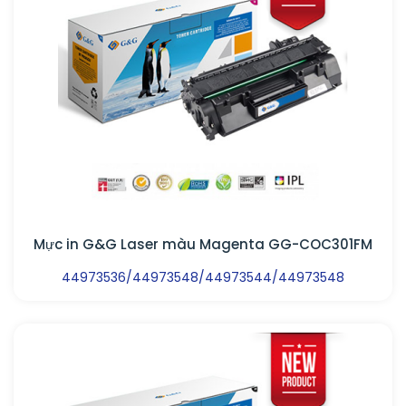
Mực in G&G Laser màu Magenta GG-COC301FM
44973536/44973548/44973544/44973548