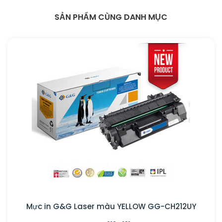
SẢN PHẨM CÙNG DANH MỤC
Mực in G&G Laser màu YELLOW GG-CH212UY