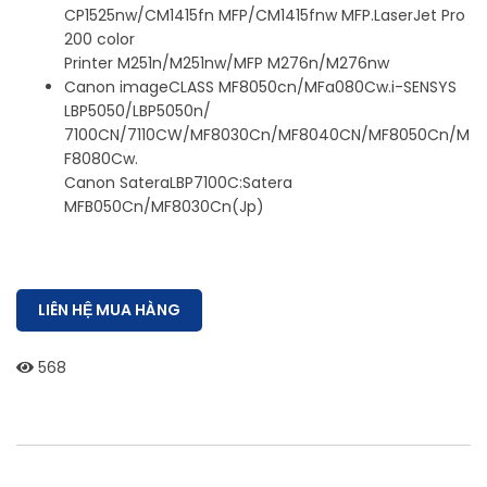
CP1525nw/CM1415fn MFP/CM1415fnw MFP.LaserJet Pro
200 color
Printer M251n/M251nw/MFP M276n/M276nw
Canon imageCLASS MF8050cn/MFa080Cw.i-SENSYS
LBP5050/LBP5050n/
7100CN/7110CW/MF8030Cn/MF8040CN/MF8050Cn/M
F8080Cw.
Canon SateraLBP7100C:Satera
MFB050Cn/MF8030Cn(Jp)
LIÊN HỆ MUA HÀNG
568