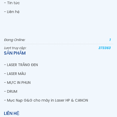
- Tin tức
- Liên hệ
Đang Online:
1
Lượt truy cập:
373363
SẢN PHẨM
- LASER TRẮNG ĐEN
- LASER MÀU
- MỰC IN PHUN
- DRUM
- Mực Nạp G&G cho máy in Laser HP & CANON
LIÊN HỆ