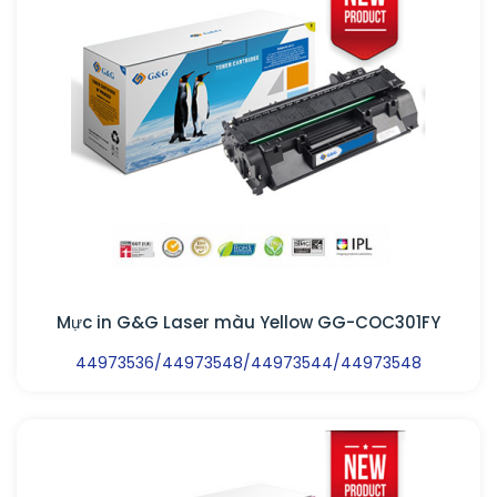
Mực in G&G Laser màu Yellow GG-COC301FY
44973536/44973548/44973544/44973548