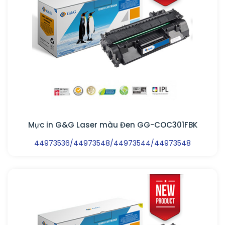
Mực in G&G Laser màu Đen GG-COC301FBK
44973536/44973548/44973544/44973548