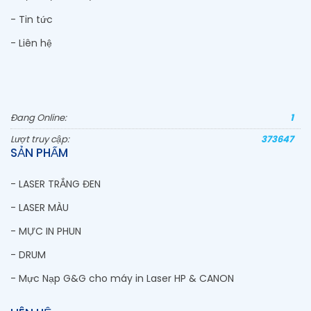
- Tin tức
- Liên hệ
Đang Online:
1
Lượt truy cập:
373647
SẢN PHẨM
- LASER TRẮNG ĐEN
- LASER MÀU
- MỰC IN PHUN
- DRUM
- Mực Nạp G&G cho máy in Laser HP & CANON