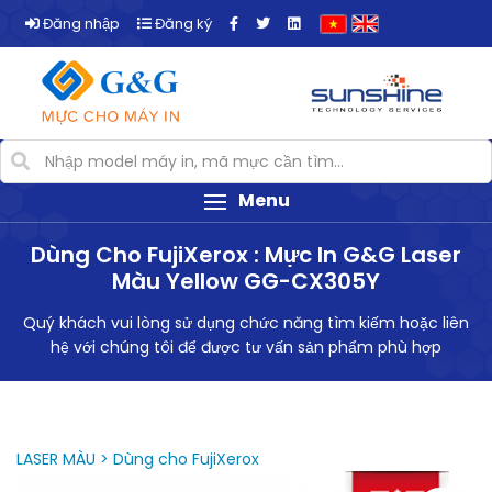
Đăng nhập
Đăng ký
Menu
Dùng Cho FujiXerox : Mực In G&G Laser
Màu Yellow GG-CX305Y
Quý khách vui lòng sử dụng chức năng tìm kiếm hoặc liên
hệ với chúng tôi để được tư vấn sản phẩm phù hợp
LASER MÀU > Dùng cho FujiXerox